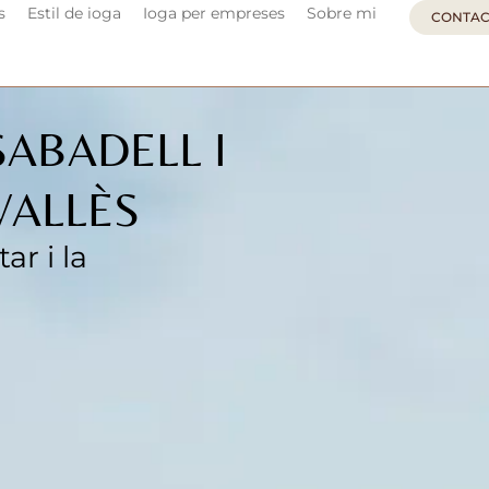
s
Estil de ioga
Ioga per empreses
Sobre mi
CONTAC
SABADELL I
VALLÈS
ar i la